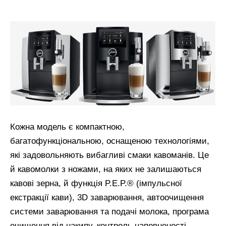
Кожна модель є компактною,
багатофункціональною, оснащеною технологіями,
які задовольняють вибагливі смаки кавоманів. Це
й кавомолки з ножами, на яких не залишаються
кавові зерна, й функція P.E.P.® (імпульсної
екстракції кави), 3D заварювання, автоочищення
системи заварювання та подачі молока, програма
очищення від накипу, контроль наповненості