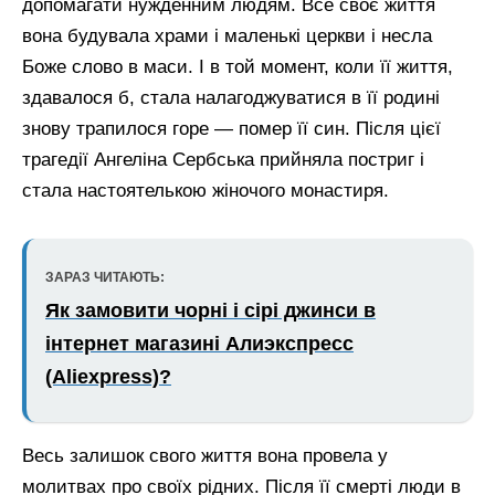
допомагати нужденним людям. Все своє життя
вона будувала храми і маленькі церкви і несла
Боже слово в маси. І в той момент, коли її життя,
здавалося б, стала налагоджуватися в її родині
знову трапилося горе — помер її син. Після цієї
трагедії Ангеліна Сербська прийняла постриг і
стала настоятелькою жіночого монастиря.
ЗАРАЗ ЧИТАЮТЬ:
Як замовити чорні і сірі джинси в
інтернет магазині Алиэкспресс
(Aliexpress)?
Весь залишок свого життя вона провела у
молитвах про своїх рідних. Після її смерті люди в