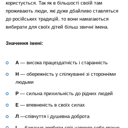
користується. Так як в більшості своїй там
проживають люди, які дуже дбайливо ставляться
до російських традицій, то вони намагаються
вибирати для своїх дітей більш звичні імена.
Значення імені:
А
— висока працездатність і старанність
Н
— обережність у спілкуванні зі сторонніми
людьми
Р
— сильна прихильність до рідних людей
Е
— впевненість в своїх силах
Л
—співчуття і душевна доброта
І
— бажання зробити світ навколо себе краще