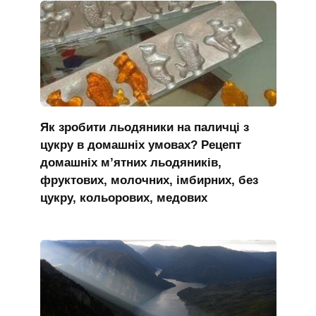
Як зробити льодяники на паличці з
цукру в домашніх умовах? Рецепт
домашніх м’ятних льодяників,
фруктових, молочних, імбирних, без
цукру, кольорових, медових