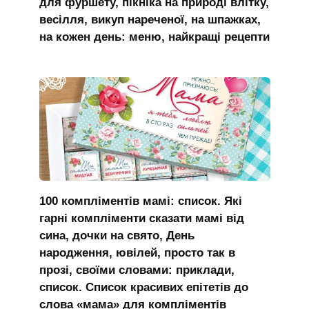
для фуршету, пікніка на природі влітку,
весілля, викуп нареченої, на шпажках,
на кожен день: меню, найкращі рецепти
100 компліментів мамі: список. Які
гарні компліменти сказати мамі від
сина, дочки на свято, День
народження, ювілей, просто так в
прозі, своїми словами: приклади,
список. Список красивих епітетів до
слова «мама» для компліментів