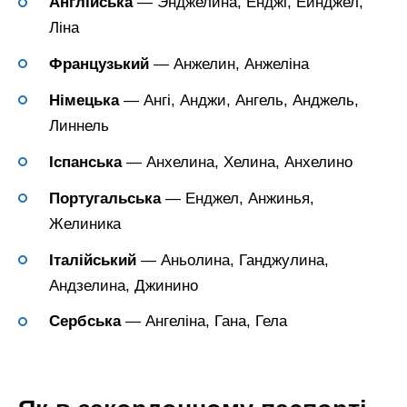
Англійська
— Энджелина, Енджі, Ейнджел,
Ліна
Французький
— Анжелин, Анжеліна
Німецька
— Ангі, Анджи, Ангель, Анджель,
Линнель
Іспанська
— Анхелина, Хелина, Анхелино
Португальська
— Енджел, Анжинья,
Желиника
Італійський
— Аньолина, Ганджулина,
Андзелина, Джинино
Сербська
— Ангеліна, Гана, Гела