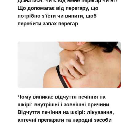
дізнатися: чи є від мене перегар чи ні?
Що допомагає від перегару, що
потрібно з’їсти чи випити, щоб
перебити запах перегар
Чому виникає відчуття печіння на
шкірі: внутрішні і зовнішні причини.
Відчуття печіння на шкірі: лікування,
аптечні препарати та народні засоби