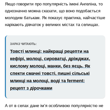
Якщо говорити про популярність імені Ангеліна, то
однозначно можна сказати, що воно подобається
молодим батькам. Як показує практика, найчастіше
нарікають дівчаток у великих містах та селищах.
ЗАРАЗ ЧИТАЮТЬ:
Товсті млинці: найкращі рецепти на
кефірі, молоці, сироватці, дріжджах,
кислому молоці, манки, без яєць. Як
спекти смачні товсті, пишні сільські
млинці на молоці, воді та ferment:
рецепт з дірочками
А от в селах дане ім’я особливою популярністю не