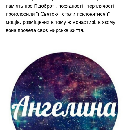
пам’ять про її доброті, порядності і терплячості
проголосили її Святою і стали поклонятися її
мощів, розміщених в тому ж монастирі, в якому
вона провела своє мирське життя.