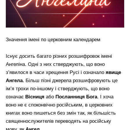
Значення імені по церковним календарем
Існує досить багато різних розшифровок імені
Ангеліна. Одні з них стверджують, що воно
з’явилося в часи хрещення Русі і означало
явище
Ангела.
Більш пізні джерела розшифровують це
ім’я трохи по-іншому і стверджують, що воно
означає
Вісниця
або
Посланниця Бога
. І хоча
воно не є споконвічно російським, в церковних
книгах воно пишеться без змін так, як більшість
священнослужителів переводять на російську
мову, як
Ангел
.