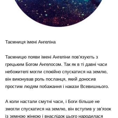
Таємниця імені Ангеліна
Таємницю появи імені Ангеліни пов’язують з
грецьким Богом Ангелосом. Так як в ті давні часи
небожителі могли спокійно спускатися на землю,
він виконував роль посланця, який доносив
простим людям побажання і накази Всевишнього.
А коли настали смутні часи, і Боги більше не
змогли спускатися на землю, він вступив у зв’язок
із земною жінкою і внаслідок цього народилася