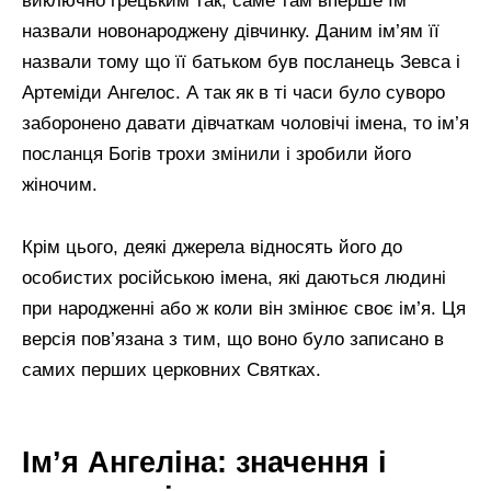
виключно грецьким так, саме там вперше їм
назвали новонароджену дівчинку. Даним ім’ям її
назвали тому що її батьком був посланець Зевса і
Артеміди Ангелос. А так як в ті часи було суворо
заборонено давати дівчаткам чоловічі імена, то ім’я
посланця Богів трохи змінили і зробили його
жіночим.
Крім цього, деякі джерела відносять його до
особистих російською імена, які даються людині
при народженні або ж коли він змінює своє ім’я. Ця
версія пов’язана з тим, що воно було записано в
самих перших церковних Святках.
Ім’я Ангеліна: значення і