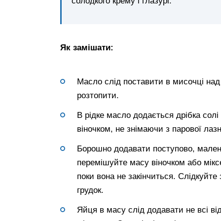
солодкого крему і глазурі.
Як замішати:
Масло слід поставити в мисочці над
розтопити.
В рідке масло додається дрібка солі
віночком, не знімаючи з парової лазн
Борошно додавати поступово, маленьк
перемішуйте масу віночком або мікс
поки вона не закінчиться. Слідкуйте
грудок.
Яйця в масу слід додавати не всі ві