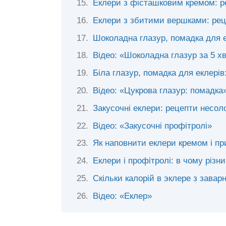
Еклери з фісташковим кремом: р
Еклери з збитими вершками: рец
Шоколадна глазур, помадка для е
Відео: «Шоколадна глазур за 5 х
Біла глазур, помадка для еклерів
Відео: «Цукрова глазур: помадка
Закусочні еклери: рецепти несол
Відео: «Закусочні профітролі»
Як наповнити еклери кремом і пр
Еклери і профітролі: в чому різн
Скільки калорій в эклере з зава
Відео: «Еклер»