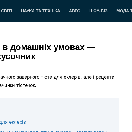
 СВІТІ
НАУКА ТА ТЕХНІКА
АВТО
ШОУ-БІЗ
МОДА 
в в домашніх умовах —
акусочних
чного заварного тіста для еклерів, але і рецепти
ачинки тістечок.
 для еклерів