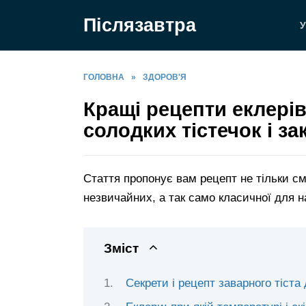
Перейти
Післязавтра
до
У
вмісту
ГОЛОВНА
»
ЗДОРОВ'Я
Кращі рецепти еклері
солодких тістечок і з
Стаття пропонує вам рецепт не тільки сма
незвичайних, а так само класичної для н
Зміст
Секрети і рецепт заварного тіста