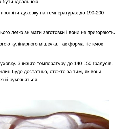
а бути ідеальною.
 прогріти духовку на температурах до 190-200
нього легко знімати заготовки і вони не пригорають.
огою кулінарного мішечка, так форма тістечок
.
духовку. Знизьте температуру до 140-150 градусів.
вилин буде достатньо, стежте за тим, як вони
я й рум’яняться.