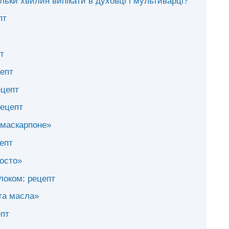
кільки хвилин випікати в духовці і мультиварці?
пт
т
цепт
ецепт
рецепт
 маскарпоне»
епт
росто»
локом: рецепт
 та масла»
епт