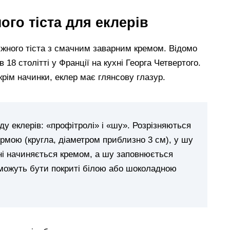
ого тіста для еклерів
 ніжного тіста з смачним заварним кремом. Відомо
 18 столітті у Франції на кухні Георга Четвертого.
крім начинки, еклер має глянсову глазур.
ду еклерів: «профітролі» і «шу». Розрізняються
рмою (кругла, діаметром приблизно 3 см), у шу
дині начиняється кремом, а шу заповнюється
можуть бути покриті білою або шоколадною