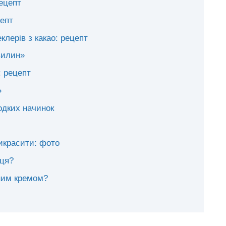
ецепт
епт
клерів з какао: рецепт
вилин»
: рецепт
»
одких начинок
икрасити: фото
иця?
рним кремом?