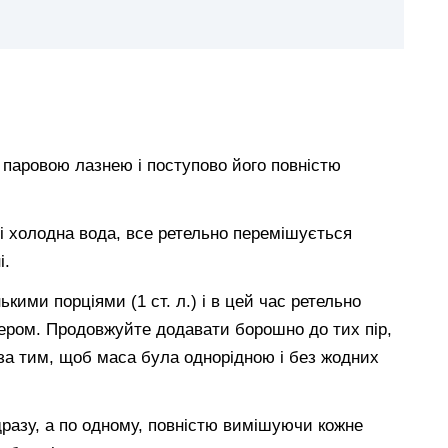
 паровою лазнею і поступово його повністю
 і холодна вода, все ретельно перемішується
і.
ими порціями (1 ст. л.) і в цей час ретельно
ером. Продовжуйте додавати борошно до тих пір,
 за тим, щоб маса була однорідною і без жодних
дразу, а по одному, повністю вимішуючи кожне