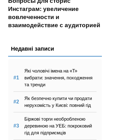
Вопросы для сторис
Инстаграм: увеличение
вовлеченности и
взаимодействие с аудиторией
Недавні записи
Які чоловічі імена на «Т»
вибрати: значення, походження
та тренди
Як безпечно купити чи продати
нерухомість у Києві: повний гід
Біржові торги необробленою
деревиною на УЕБ: покроковий
гід для підприємців