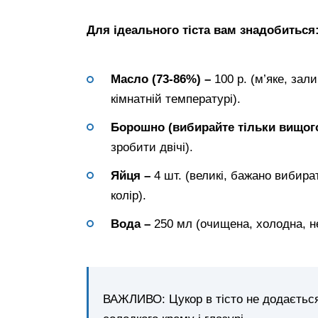
Для ідеального тіста вам знадобиться
Масло (73-86%) –
100 р. (м’яке, за
кімнатній температурі).
Борошно (вибирайте тільки вищого
зробити двічі).
Яйця –
4 шт. (великі, бажано вибир
колір).
Вода –
250 мл (очищена, холодна, н
ВАЖЛИВО: Цукор в тісто не додається,