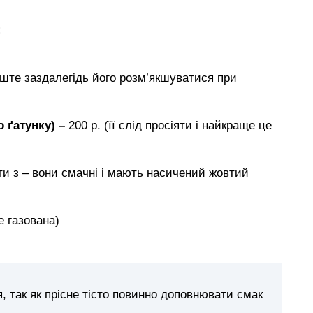
:
лиште заздалегідь його розм’якшуватися при
 ґатунку) –
200 р. (її слід просіяти і найкраще це
ати з – вони смачні і мають насичений жовтий
е газована)
 так як прісне тісто повинно доповнювати смак