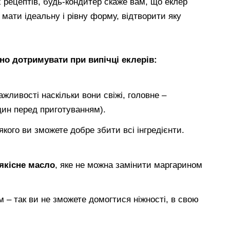
 рецептів, будь-кондитер скаже вам, що еклер
мати ідеальну і рівну форму, відтворити яку
но дотримувати при випічці еклерів:
жливості наскільки вони свіжі, головне –
дин перед приготуванням).
якого ви зможете добре збити всі інгредієнти.
якісне масло
, яке не можна замінити маргарином
м – так ви не зможете домогтися ніжності, в свою