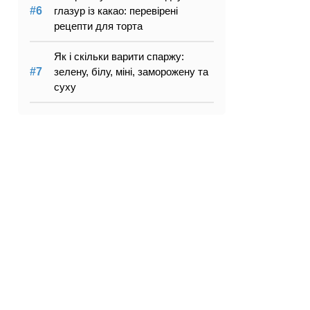
глазур із какао: перевірені
рецепти для торта
Як і скільки варити спаржу:
зелену, білу, міні, заморожену та
суху