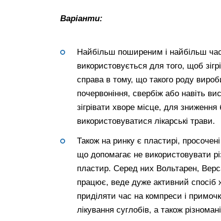
Варіанти:
Найбільш поширеним і найбільш час
використовується для того, щоб зігр
справа в тому, що такого роду вироби
почервоніння, свербіж або навіть ви
зігрівати хворе місце, для зниження
використовуватися лікарські трави.
Також на ринку є пластирі, просоче
що допомагає не використовувати різ
пластир. Серед них Вольтарен, Верс
працює, веде дуже активний спосіб ж
приділяти час на компреси і примоч
лікування суглобів, а також різноман