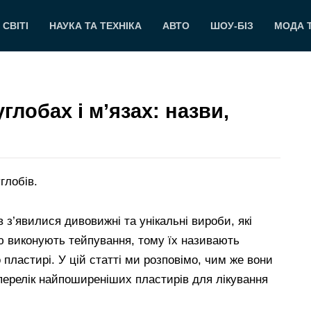
 СВІТІ
НАУКА ТА ТЕХНІКА
АВТО
ШОУ-БІЗ
МОДА 
глобах і м’язах: назви,
глобів.
з’явилися дивовижні та унікальні вироби, які
ю виконують тейпування, тому їх називають
 пластирі. У цій статті ми розповімо, чим же вони
 перелік найпоширеніших пластирів для лікування