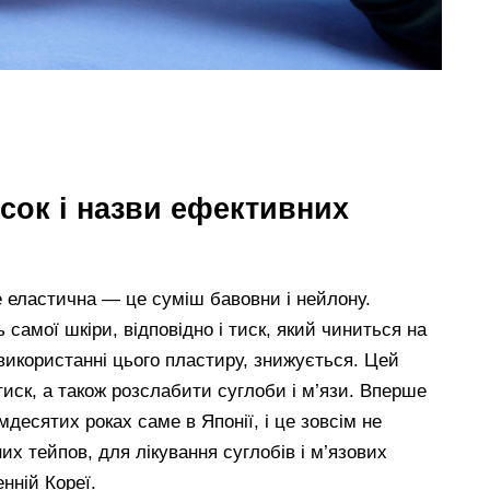
исок і назви ефективних
е еластична — це суміш бавовни і нейлону.
самої шкіри, відповідно і тиск, який чиниться на
 використанні цього пластиру, знижується. Цей
иск, а також розслабити суглоби і м’язи. Вперше
мдесятих роках саме в Японії, і це зовсім не
их тейпов, для лікування суглобів і м’язових
енній Кореї.