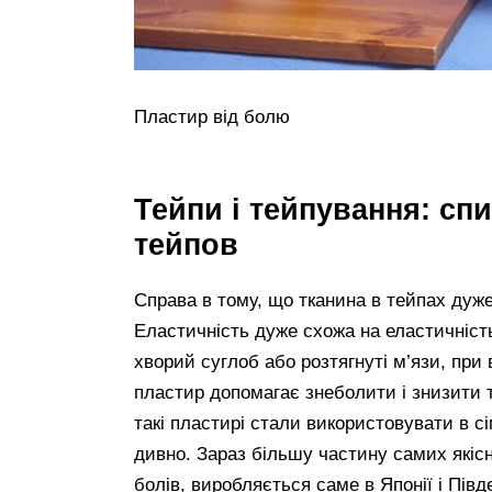
Пластир від болю
Тейпи і тейпування: сп
тейпов
Справа в тому, що тканина в тейпах дуж
Еластичність дуже схожа на еластичність 
хворий суглоб або розтягнуті м’язи, при
пластир допомагає знеболити і знизити т
такі пластирі стали використовувати в сі
дивно. Зараз більшу частину самих якісн
болів, виробляється саме в Японії і Півд