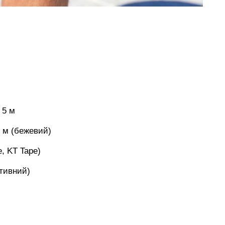
 5 м
5 м (бежевий)
e, KT Tape)
тивний)