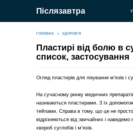
Перейти
Післязавтра
до
У
вмісту
ГОЛОВНА
»
ЗДОРОВ'Я
Пластирі від болю в су
список, застосування
Огляд пластирів для лікування м’язів і су
На сучасному ринку медичних препаратів 
називаються пластирами. З їх допомого
тейпами. Справа в тому, що це не просто
відрізняються від звичайних і наведемо
хвороб суглобів і м’язів.