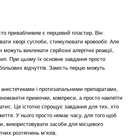
то привабливим є перцевий пластир. Він
івати хворі суглоби, стимулювати кровообіг. Але
 можуть викликати серйозні алергічні реакції,
сип. При цьому їх основне завдання просто
 больових відчуттів. Замість перцю можуть
ні анестетиками і протизапальними препаратами,
номанітні примочки, компреси, а просто наклеїти
атис. Це істотно спрощує завдання для тих, хто
иття. У нього просто немає часу, для того щоб
ки, використовувати засоби для місцевого
ітних розтягнень м’язів.