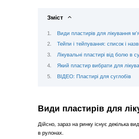
Зміст
Види пластирів для лікування м’я
Тейпи і тейпування: список і на
Лікувальні пластирі від болю в с
Який пластир вибрати для лікуван
ВІДЕО: Пластирі для суглобів
Види пластирів для ліку
Дійсно, зараз на ринку існує декілька вид
в рулонах.