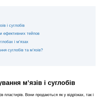
зів і суглобів
зви ефективних тейпов
углобах і м’язах
ня суглобів та м’язів?
вання м’язів і суглобів
ів пластирів. Вони продаються як у відрізках, так і