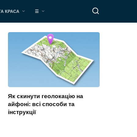
ТА КРАСА
☰
Як скинути геолокацію на
айфоні: всі способи та
інструкції