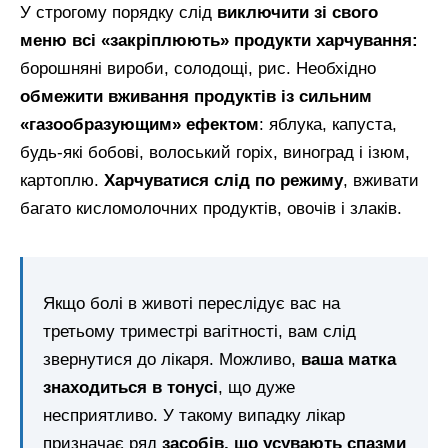
У строгому порядку слід
виключити зі свого
меню всі «закріплюють» продукти харчування:
борошняні вироби, солодощі, рис. Необхідно
обмежити вживання продуктів із сильним
«газообразующим» ефектом
: яблука, капуста,
будь-які бобові, волоський горіх, виноград і ізюм,
картоплю.
Харчуватися слід по режиму
, вживати
багато кисломолочних продуктів, овочів і злаків.
Якщо болі в животі переслідує вас на
третьому триместрі вагітності, вам слід
звернутися до лікаря. Можливо,
ваша матка
знаходиться в тонусі
, що дуже
несприятливо. У такому випадку лікар
призначає ряд
засобів, що усувають спазми