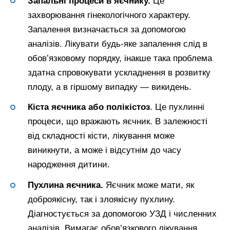
Запальні процеси в яєчнику.
Це
захворювання гінекологічного характеру.
Запалення визначається за допомогою
аналізів. Лікувати будь-яке запалення слід в
обов’язковому порядку, інакше така проблема
здатна спровокувати ускладнення в розвитку
плоду, а в гіршому випадку — викидень.
Кіста яєчника або полікістоз
. Це пухлинні
процеси, що вражають яєчник. В залежності
від складності кісти, лікування може
виникнути, а може і відсутнім до часу
народження дитини.
Пухлина яєчника.
Яєчник може мати, як
доброякісну, так і злоякісну пухлину.
Діагностується за допомогою УЗД і численних
аналізів. Вимагає обов’язкового лікування.