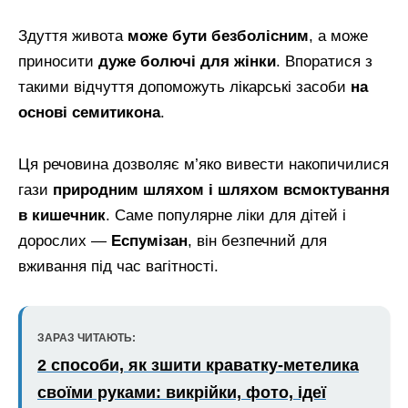
Здуття живота
може бути безболісним
, а може
приносити
дуже болючі для жінки
. Впоратися з
такими відчуття допоможуть лікарські засоби
на
основі семитикона
.
Ця речовина дозволяє м’яко вивести накопичилися
гази
природним шляхом і шляхом всмоктування
в кишечник
. Саме популярне ліки для дітей і
дорослих —
Еспумізан
, він безпечний для
вживання під час вагітності.
ЗАРАЗ ЧИТАЮТЬ:
2 способи, як зшити краватку-метелика
своїми руками: викрійки, фото, ідеї