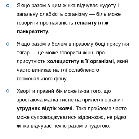
Якщо разом з цим жінка відчуває нудоту і
загальну слабкість організму — біль може
говорити про наявність
гепатиту іл ж
панкреатиту.
Якщо разом з болем в правому боці присутня
тягар — це може говорити жінці про
присутність
холециститу в її організмі
, який
часто виникає на тлі ослабленого
гормонального фону.
Хворіти правий бік може із-за того, що
зростаюча матка тисне на прилеглі органи і
утрудняє відтік жовчі
. Така проблема часто
може супроводжуватися відрижкою, не рідко
жінка відчуває печію разом з нудотою.