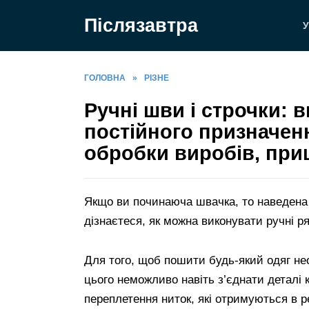
Перейти
Післязавтра
до
У
вмісту
ГОЛОВНА
»
РІЗНЕ
Ручні шви і строчки: в
постійного призначенн
обробки виробів, пр
Якщо ви починаюча швачка, то наведена і
дізнаєтеся, як можна виконувати ручні р
Для того, щоб пошити будь-який одяг нео
цього неможливо навіть з’єднати деталі 
переплетення ниток, які отримуються в р