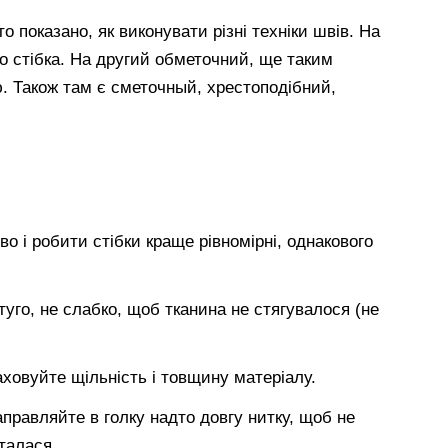
 показано, як виконувати різні техніки швів. На
о стібка. На другий обметочний, ще таким
. Також там є сметочный, хрестоподібний,
о і робити стібки краще рівномірні, однакового
туго, не слабко, щоб тканина не стягувалося (не
ховуйте щільність і товщину матеріалу.
аправляйте в голку надто довгу нитку, щоб не
талася.