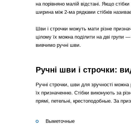
на порівняно малій відстані. Якщо стібк
ширина між 2-ма рядками стібків назива
Шви і строчки можуть мати різне призначе
цілому їх можна поділити на дві групи —
вивчимо ручні шви.
Ручні шви і строчки: ви
Ручні строчки, шви для зручності можна 
їх призначенню. Стібки виконують за різ
прямі, петельні, крестоподобные. За при
Выметочные