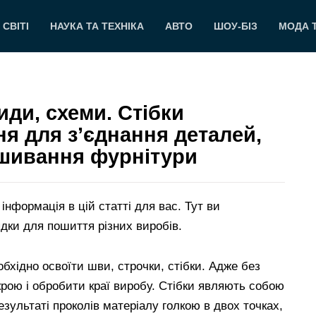
 СВІТІ
НАУКА ТА ТЕХНІКА
АВТО
ШОУ-БІЗ
МОДА 
иди, схеми. Стібки
я для з’єднання деталей,
ишивання фурнітури
нформація в цій статті для вас. Тут ви
ядки для пошиття різних виробів.
бхідно освоїти шви, строчки, стібки. Адже без
крою і обробити краї виробу. Стібки являють собою
езультаті проколів матеріалу голкою в двох точках,