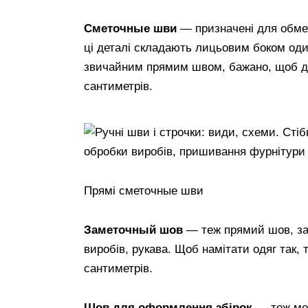
Сметочные шви
— призначені для обмет
ці деталі складають лицьовим боком оди
звичайним прямим швом, бажано, щоб до
сантиметрів.
Прямі сметочные шви
Заметочный шов
— теж прямий шов, за
виробів, рукава. Щоб намітати одяг так, 
сантиметрів.
Шов для оформлення збірок
— теж мож