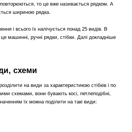
и повторюються, то це вже називається рядком. А
ється шириною рядка.
ння і всього їх налічується понад 25 видів. В
 це машинні, ручні рядки, стібки. Далі докладніше
ди, схеми
розділити на види за характеристикою стібків і по
ними схемами, вони бувають косі, петлеподібні,
значенням їх можна поділити на такі види: