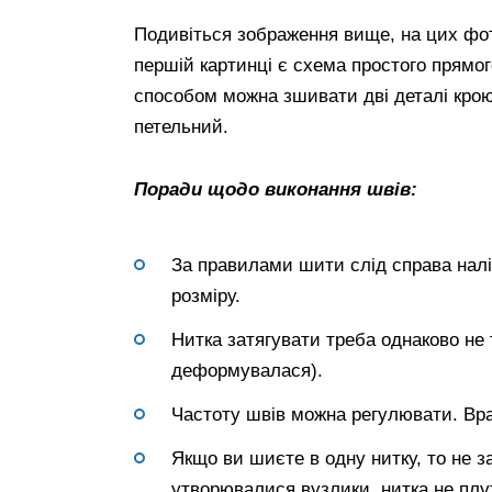
Подивіться зображення вище, на цих фото
першій картинці є схема простого прямог
способом можна зшивати дві деталі крою
петельний.
Поради щодо виконання швів:
За правилами шити слід справа налів
розміру.
Нитка затягувати треба однаково не 
деформувалася).
Частоту швів можна регулювати. Вра
Якщо ви шиєте в одну нитку, то не з
утворювалися вузлики, нитка не плу