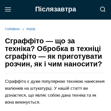
Перейти
Післязавтра
до
вмісту
ГОЛОВНА
»
РІЗНЕ
Сграффіто — що за
техніка? Обробка в техніці
сграфіто — як приготувати
розчин, як і чим наносити?
Сграффіто є дуже популярною технікою нанесення
малюнків на штукатурці. У нашій статті ви
дізнаєтеся, що являє собою дана техніка та як
вона виконується.