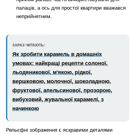
палаців, а ось для простої квартири вважався
неприйнятним.
ЗАРАЗ ЧИТАЮТЬ:
Як зробити карамель в домашніх
умовах: найкращі рецепти солоної,
льодяникової, м'якою, рідкої,
вершковою, молочної, шоколадною,
фруктової, апельсинової, прозорою,
вибуховий, жувальної карамелі, з
начинкою
Рельєфні зображення є яскравими деталями