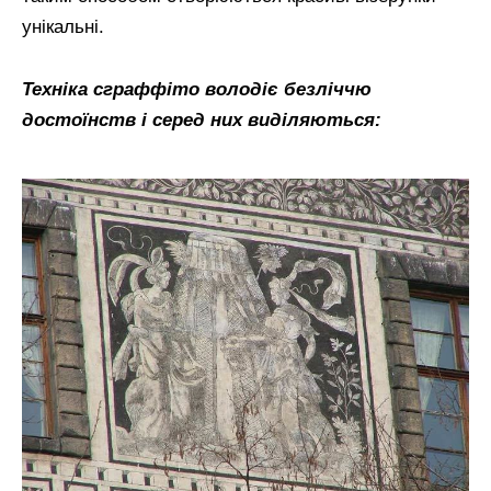
унікальні.
Техніка сграффіто володіє безліччю
достоїнств і серед них виділяються: