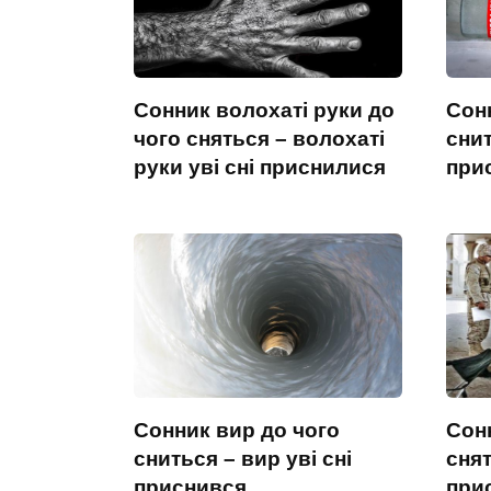
Сонник волохаті руки до
Сонн
чого сняться – волохаті
снит
руки уві сні приснилися
при
Сонник вир до чого
Сонн
сниться – вир уві сні
снят
приснився
при