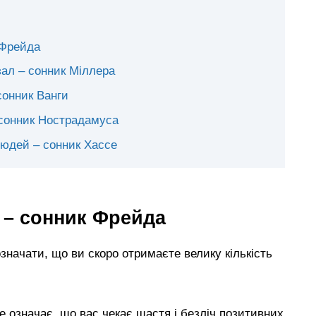
 Фрейда
зал – сонник Міллера
 сонник Ванги
 сонник Нострадамуса
 людей – сонник Хассе
 – сонник Фрейда
означати, що ви скоро отримаєте велику кількість
це означає, що вас чекає щастя і безліч позитивних