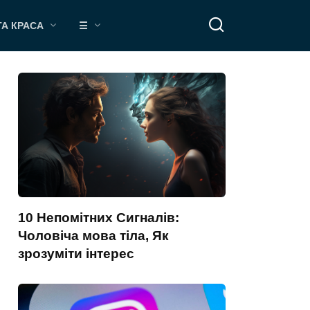
ТА КРАСА
☰
10 Непомітних Сигналів:
Чоловіча мова тіла, Як
зрозуміти інтерес