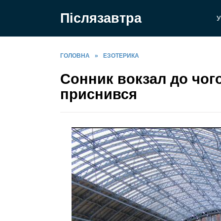
Перейти
Післязавтра
до
У
вмісту
ГОЛОВНА
»
ЕЗОТЕРИКА
Сонник вокзал до чого
приснився