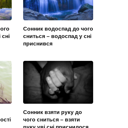
чого
Сонник водоспад до чого
 сні
сниться – водоспад у сні
приснився
Сонник взяти руку до
ості
чого сниться – взяти
руку уві сні приснилося