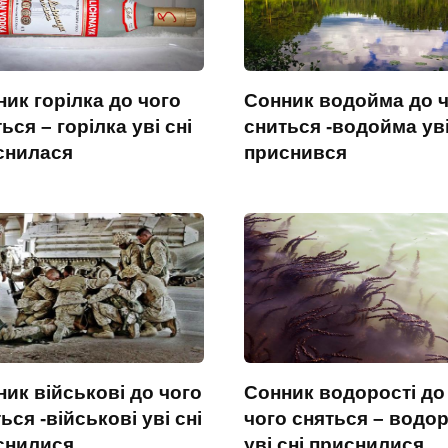
ик горілка до чого
Сонник водойма до 
ься – горілка уві сні
сниться -водойма уві
снилася
приснився
ик військові до чого
Сонник водорості до
ься -військові уві сні
чого сняться – водор
снилися
уві сні приснилися