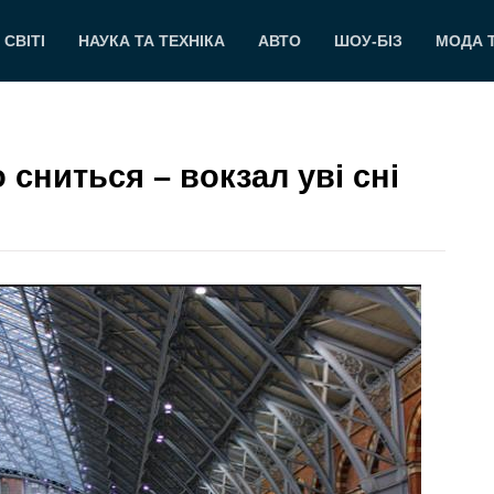
 СВІТІ
НАУКА ТА ТЕХНІКА
АВТО
ШОУ-БІЗ
МОДА 
 сниться – вокзал уві сні