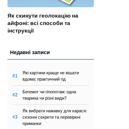
Як скинути геолокацію на
айфоні: всі способи та
інструкції
Недавні записи
Які картини краще не вішати
вдома: практичний гід
Бегемот чи гіпопотам: одна
тварина чи різні види?
Як вибрати наживку для карася:
сезонні секрети та перевірені
приманки