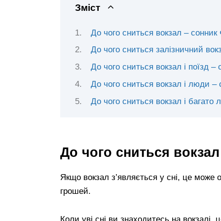
Зміст
До чого сниться вокзал – сонник
До чого сниться залізничний вок
До чого сниться вокзал і поїзд –
До чого сниться вокзал і люди –
До чого сниться вокзал і багато
До чого сниться вокзал
Якщо вокзал з’являється у сні, це може 
грошей.
Коли уві сні ви знаходитесь на вокзалі, 