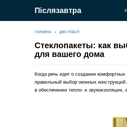
Перейти
Післязавтра
до
У
вмісту
ГОЛОВНА
»
ДІМ І ПОБУТ
Стеклопакеты: как в
для вашего дома
Когда речь идет о создании комфортных
правильный выбор оконных конструкций.
в обеспечении тепло- и звукоизоляции,