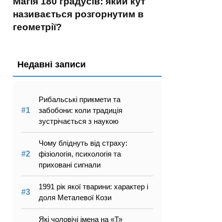
Магія 180 градусів: який кут
називається розгорнутим в
геометрії?
Недавні записи
Рибальські прикмети та
забобони: коли традиція
зустрічається з наукою
Чому бліднуть від страху:
фізіологія, психологія та
приховані сигнали
1991 рік якої тварини: характер і
доля Металевої Кози
Які чоловічі імена на «Т»