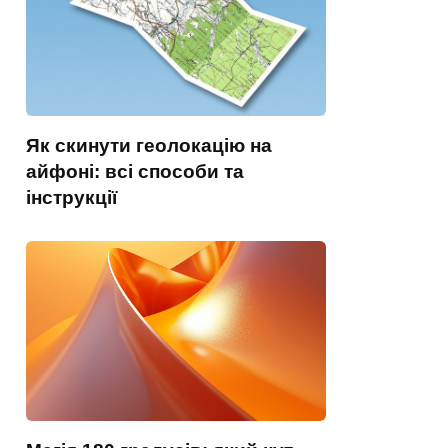
Як скинути геолокацію на
айфоні: всі способи та
інструкції