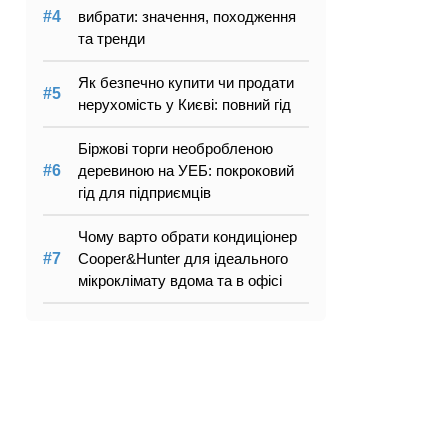
вибрати: значення, походження
та тренди
Як безпечно купити чи продати
нерухомість у Києві: повний гід
Біржові торги необробленою
деревиною на УЕБ: покроковий
гід для підприємців
Чому варто обрати кондиціонер
Cooper&Hunter для ідеального
мікроклімату вдома та в офісі