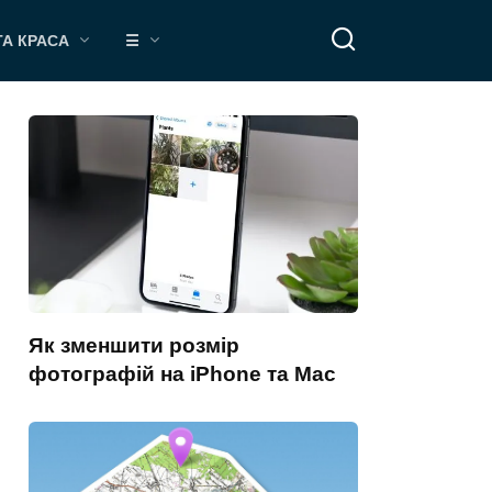
ТА КРАСА
☰
Як зменшити розмір
фотографій на iPhone та Mac