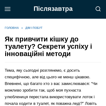
Перейти
Післязавтра
до
вмісту
ГОЛОВНА
»
ДІМ І ПОБУТ
Як привчити кішку до
туалету? Секрети успіху і
інноваційні методи
Тема, яку сьогодні розглянемо, є досить
специфічною, але від цього не менш цікавою.
Впевнені, що багато хто з вас замислювався: “Чи
можливо зробити так, щоб моя пухнаста
улюблениця перестала використовувати лоток і
почала ходити в туалет, як поважна леді?” Ловіть