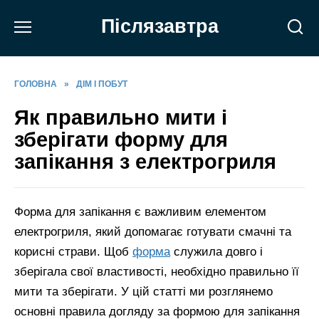
Перейти
Післязавтра
до
вмісту
ГОЛОВНА
»
ДІМ І ПОБУТ
Як правильно мити і
зберігати форму для
запікання з електрогриля
Форма для запікання є важливим елементом
електрогриля, який допомагає готувати смачні та
корисні страви. Щоб
форма
служила довго і
зберігала свої властивості, необхідно правильно її
мити та зберігати. У цій статті ми розглянемо
основні правила догляду за формою для запікання