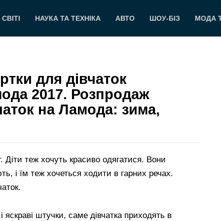
 СВІТІ
НАУКА ТА ТЕХНІКА
АВТО
ШОУ-БІЗ
МОДА 
ртки для дівчаток
 мода 2017. Розпродаж
чаток на Ламода: зима,
 Діти теж хочуть красиво одягатися. Вони
ть, і їм теж хочеться ходити в гарних речах.
чаток.
і яскраві штучки, саме дівчатка приходять в