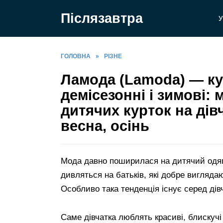
Перейти
Післязавтра
до
У
вмісту
ГОЛОВНА
»
РІЗНЕ
Ламода (Lamoda) — ку
демісезонні і зимові:
дитячих курток на дів
весна, осінь
Мода давно поширилася на дитячий одяг.
дивляться на батьків, які добре виглядаю
Особливо така тенденція існує серед дів
Саме дівчатка люблять красиві, блискучі 