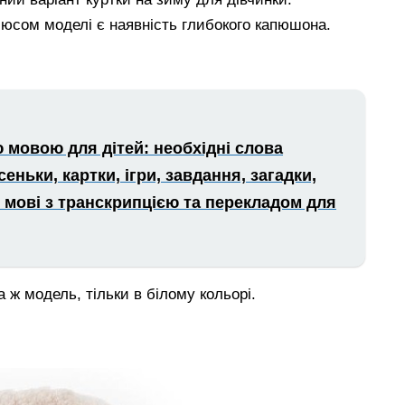
люсом моделі є наявність глибокого капюшона.
 мовою для дітей: необхідні слова
сеньки, картки, ігри, завдання, загадки,
й мові з транскрипцією та перекладом для
 ж модель, тільки в білому кольорі.