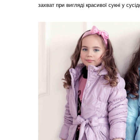
захват при вигляді красивої сукні у сусід