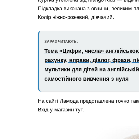
Підкладка виконана з овчини, великим п
Колір ніжно-рожевий, дівчачий.
ЗАРАЗ ЧИТАЮТЬ:
Тема «Цифри, числа» англійською
рахунку, вправи, діалог, фрази, пі
мультики для дітей на англійські
самостійного вивчення з нуля
На сайті Ламода представлена точно така
Вхід у магазин тут.