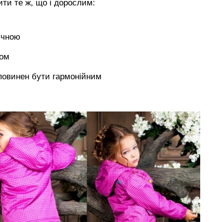
ити те ж, що і дорослим:
учною
ком
повинен бути гармонійним