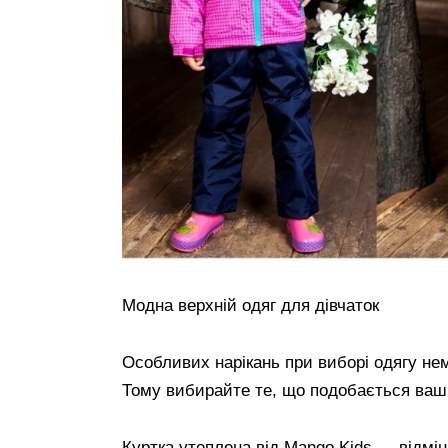
Модна верхній одяг для дівчаток
Особливих нарікань при виборі одягу не
Тому вибирайте те, що подобається вашим
Куртка утеплена від Mango Kids — відмін