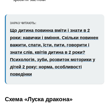
ЗАРАЗ ЧИТАЮТЬ:
Що дитина повинна вміти і знати в 2
роки: навички і вміння. Скільки повинен
важити, спати, їсти, пити, говорити і
знати слів, квітів дитина в 2 роки?
Психологія, зуби, розвиток моторики у
дітей 2 року: норма, особливості
поведінки
Схема «Луска дракона»