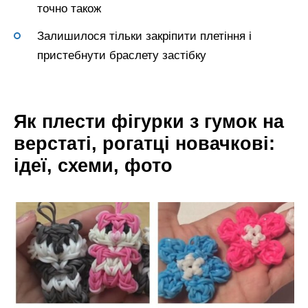
точно також
Залишилося тільки закріпити плетіння і
пристебнути браслету застібку
Як плести фігурки з гумок на
верстаті, рогатці новачкові:
ідеї, схеми, фото