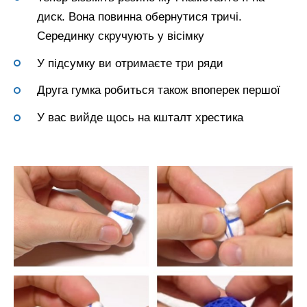
диск. Вона повинна обернутися тричі.
Серединку скручують у вісімку
У підсумку ви отримаєте три ряди
Друга гумка робиться також впоперек першої
У вас вийде щось на кшталт хрестика