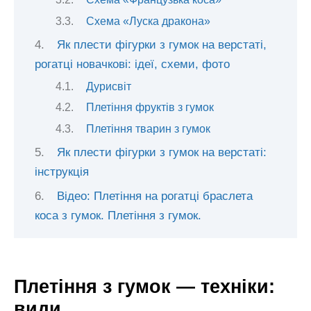
Схема «Луска дракона»
Як плести фігурки з гумок на верстаті,
рогатці новачкові: ідеї, схеми, фото
Дурисвіт
Плетіння фруктів з гумок
Плетіння тварин з гумок
Як плести фігурки з гумок на верстаті:
інструкція
Відео: Плетіння на рогатці браслета
коса з гумок. Плетіння з гумок.
Плетіння з гумок — техніки:
види