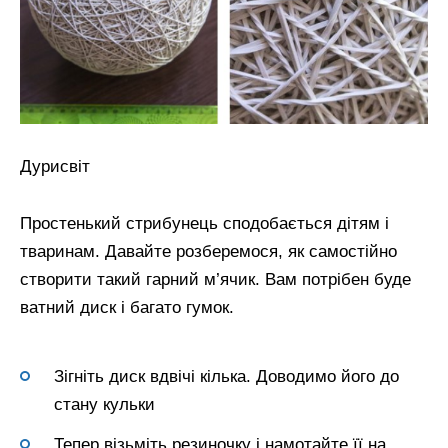
Дурисвіт
Простенький стрибунець сподобається дітям і
тваринам. Давайте розберемося, як самостійно
створити такий гарний м’ячик. Вам потрібен буде
ватний диск і багато гумок.
Зігніть диск вдвічі кілька. Доводимо його до
стану кульки
Тепер візьміть резиночку і намотайте її на