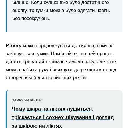
більше. Коли кулька вже буде достатнього
обсягу, то гумки можна буде одягати навіть
без перекручень.
Роботу можна продовжувати до тих пір, поки не
закінчується гумки. Пам’ятайте, що цей процес
досить тривалий і займає чимало часу, але зате
можна набити руку і звикнути до резинкам перед
створенням більш серйозних речей.
ЗАРАЗ ЧИТАЮТЬ:
Чому шкіра на ліктях лущиться,
тріскається і сохне? Лікування і догляд
за шкірою на ліктях