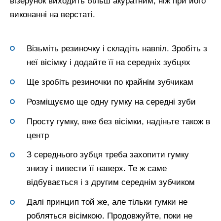
візерунок виходить більш акуратним, ніж при його
виконанні на верстаті.
Візьміть резиночку і складіть навпіл. Зробіть з
неї вісімку і додайте її на середніх зубцях
Ще зробіть резиночки по крайнім зубчикам
Розміщуємо ще одну гумку на середні зуби
Просту гумку, вже без вісімки, надіньте також в
центр
З середнього зубця треба захопити гумку
знизу і вивести її наверх. Те ж саме
відбувається і з другим середнім зубчиком
Далі принцип той же, але тільки гумки не
робляться вісімкою. Продовжуйте, поки не