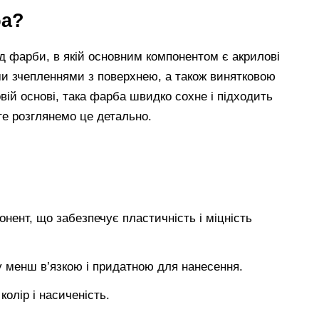
ба?
 фарби, в якій основним компонентом є акрилові
ми зчепленнями з поверхнею, а також винятковою
овій основі, така фарба швидко сохне і підходить
те розглянемо це детально.
нент, що забезпечує пластичність і міцність
 менш в’язкою і придатною для нанесення.
олір і насиченість.