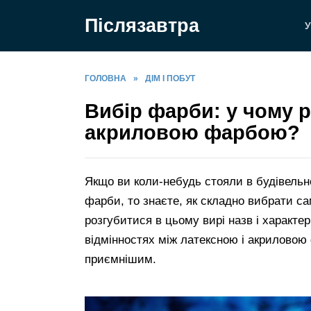
Перейти
Післязавтра
до
У
вмісту
ГОЛОВНА
»
ДІМ І ПОБУТ
Вибір фарби: у чому р
акриловою фарбою?
Якщо ви коли-небудь стояли в будівельн
фарби, то знаєте, як складно вибрати сам
розгубитися в цьому вирі назв і характе
відмінностях між латексною і акриловою
приємнішим.