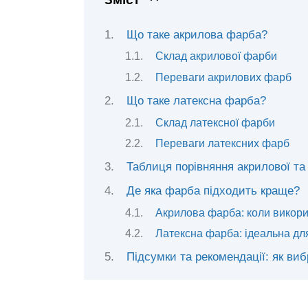
Що таке акрилова фарба?
Склад акрилової фарби
Переваги акрилових фарб
Що таке латексна фарба?
Склад латексної фарби
Переваги латексних фарб
Таблиця порівняння акрилової та
Де яка фарба підходить краще?
Акрилова фарба: коли викор
Латексна фарба: ідеальна для
Підсумки та рекомендації: як ви