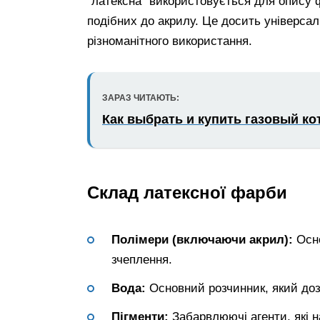
“латексна” використовується для опису ф
подібних до акрилу. Це досить універс
різноманітного використання.
ЗАРАЗ ЧИТАЮТЬ:
Как выбрать и купить газовый ко
Склад латексної фарби
Полімери (включаючи акрил):
Осно
зчеплення.
Вода:
Основний розчинник, який доз
Пігменти:
Забарвлюючі агенти, які н