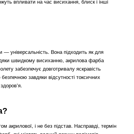
ожуть впливати на час висихання, блиск і інші
и — універсальність. Вона підходить як для
Завдяки швидкому висиханню, акрилова фарба
фіолету забезпечує довготривалу яскравість
но безпечною завдяки відсутності токсичних
 здоров’я.
а?
м акрилової, і не без підстав. Насправді, термін