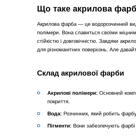
Що таке акрилова фар
Акрилова фарба — це водорозчинний вид
полімери. Вона славиться своїми міцни
стійкістю і довговічністю. Завдяки акрил
для різноманітних поверхонь. Але давай
Склад акрилової фарби
Акрилові полімери:
Основний компо
покриття.
Вода:
Розчинник, який робить фарбу
Пігменти:
Вони забезпечують фарбі к