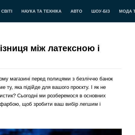
 СВІТІ
НАУКА ТА ТЕХНІКА
АВТО
ШОУ-БІЗ
МОДА 
ізниця між латексною і
ому магазині перед полицями з безліччю банок
е ту, яка підійде для вашого проєкту. І як не
ристик? Сьогодні ми розберемося в основних
 фарбою, щоб зробити ваш вибір легшим і