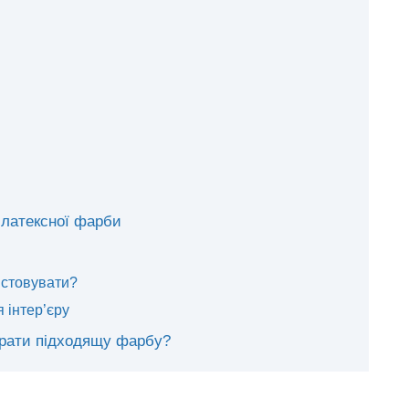
 латексної фарби
истовувати?
 інтер’єру
брати підходящу фарбу?