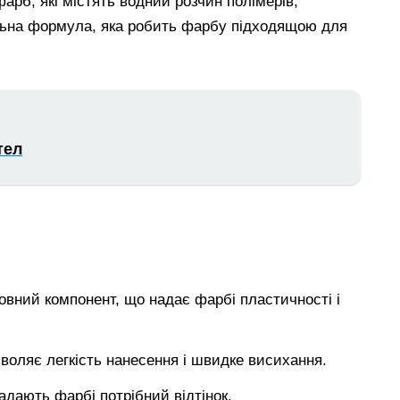
арб, які містять водний розчин полімерів,
альна формула, яка робить фарбу підходящою для
тел
вний компонент, що надає фарбі пластичності і
воляє легкість нанесення і швидке висихання.
адають фарбі потрібний відтінок.