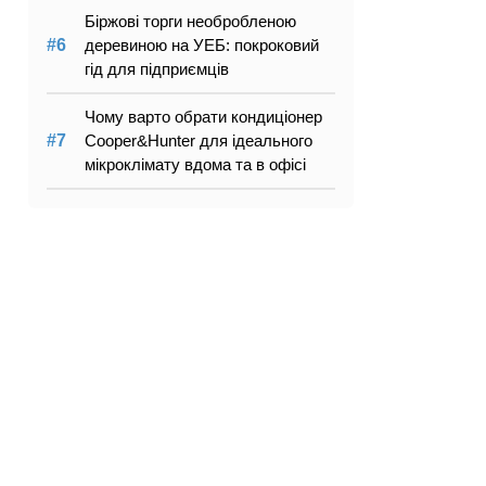
Біржові торги необробленою
деревиною на УЕБ: покроковий
гід для підприємців
Чому варто обрати кондиціонер
Cooper&Hunter для ідеального
мікроклімату вдома та в офісі