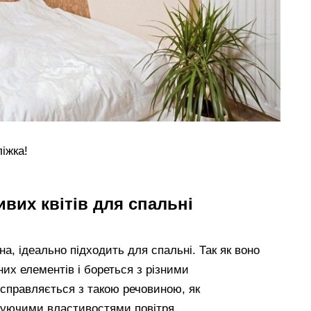
іжка!
вих квітів для спальні
а, ідеально підходить для спальні. Так як воно
них елементів і бореться з різними
о справляється з такою речовиною, як
жуючими властивостями повітря.