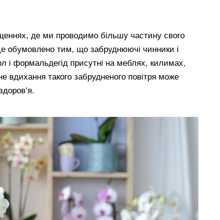
міщеннях, де ми проводимо більшу частину свого
. Це обумовлено тим, що забруднюючі чинники і
л і формальдегід присутні на меблях, килимах,
не вдихання такого забрудненого повітря може
здоров’я.