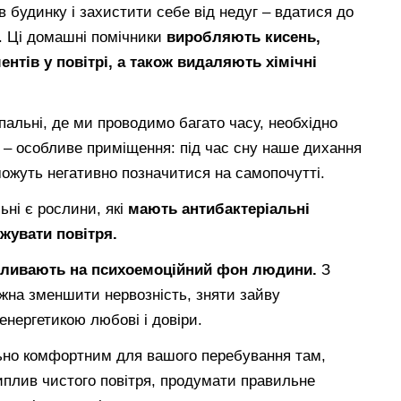
 будинку і захистити себе від недуг – вдатися до
в. Ці домашні помічники
виробляють кисень,
нтів у повітрі, а також видаляють хімічні
спальні, де ми проводимо багато часу, необхідно
 – особливе приміщення: під час сну наше дихання
можуть негативно позначитися на самопочутті.
ні є рослини, які
мають антибактеріальні
жувати повітря.
ливають на психоемоційний фон людини.
З
ожна зменшити нервозність, зняти зайву
енергетикою любові і довіри.
но комфортним для вашого перебування там,
иплив чистого повітря, продумати правильне