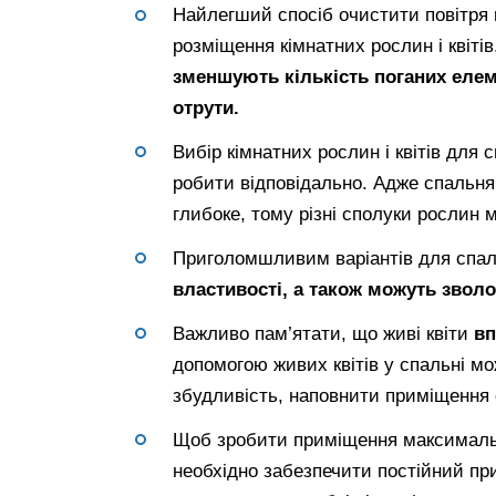
Найлегший спосіб очистити повітря в
розміщення кімнатних рослин і квіті
зменшують кількість поганих елеме
отрути.
Вибір кімнатних рослин і квітів для 
робити відповідально. Адже спальня
глибоке, тому різні сполуки рослин 
Приголомшливим варіантів для спаль
властивості, а також можуть зволо
Важливо пам’ятати, що живі квіти
вп
допомогою живих квітів у спальні м
збудливість, наповнити приміщення 
Щоб зробити приміщення максималь
необхідно забезпечити постійний пр