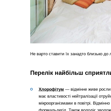
Не варто ставити їх занадто близько до л
Перелік найбільш сприятли
Хлорофітум
— відмінне живе рослин
має властивості нейтралізації отруй
мікроорганізмами в повітрі. Відмінн
формальдегід. Також володіє зволо