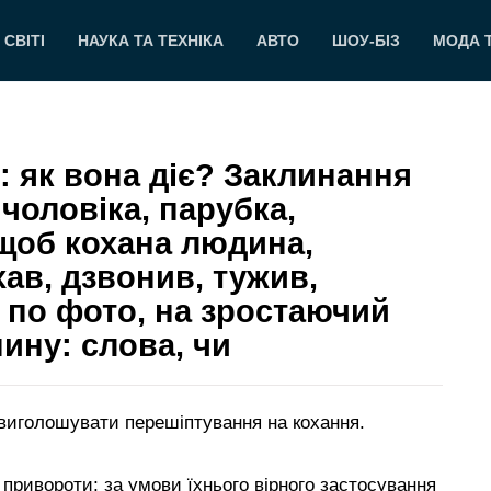
 СВІТІ
НАУКА ТА ТЕХНІКА
АВТО
ШОУ-БІЗ
МОДА 
: як вона діє? Заклинання
 чоловіка, парубка,
, щоб кохана людина,
ав, дзвонив, тужив,
 по фото, на зростаючий
пину: слова, чи
о виголошувати перешіптування на кохання.
привороти; за умови їхнього вірного застосування