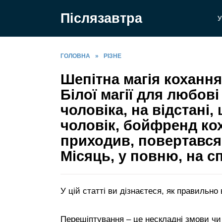
Перейти
Післязавтра
до
У
вмісту
ГОЛОВНА
»
РІЗНЕ
Шепітна магія кохання
Білої магії для любові
чоловіка, на відстані
чоловік, бойфренд кох
приходив, повертався
Місяць, у повню, на с
У цій статті ви дізнаєтеся, як правильн
Перешіптування – це нескладні змови чи 