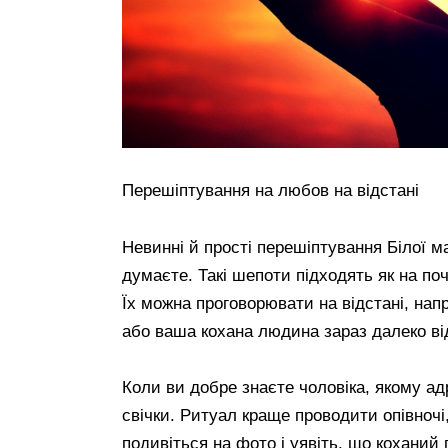
Перешіптування на любов на відстані
Невинні й прості перешіптування Білої ма
думаєте. Такі шепоти підходять як на поч
Їх можна проговорювати на відстані, напр
або ваша кохана людина зараз далеко ві
Коли ви добре знаєте чоловіка, якому ад
свічки. Ритуал краще проводити опівночі,
подивіться на фото і уявіть, що кохани