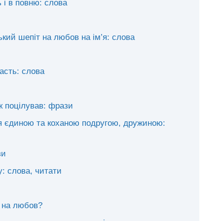
 і в повню: слова
ий шепіт на любов на ім’я: слова
асть: слова
к поцілував: фрази
я єдиною та коханою подругою, дружиною:
зи
у: слова, читати
 на любов?