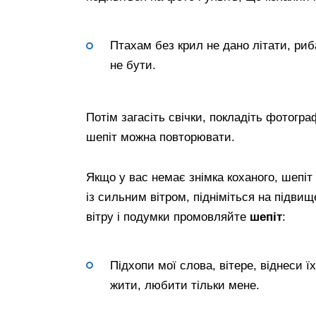
Птахам без крил не дано літати, риб
не бути.
Потім загасіть свічки, покладіть фотогра
шепіт можна повторювати.
Якщо у вас немає знімка коханого, шепіт
із сильним вітром, підніміться на підви
вітру і подумки промовляйте
шепіт
:
Підхопи мої слова, вітере, віднеси ї
жити, любити тільки мене.