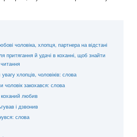
юбові чоловіка, хлопця, партнера на відстані
я притягання й удачі в коханні, щоб знайти
 читання
увагу хлопців, чоловіків: слова
 чоловік закохався: слова
о коханий любив
гував і дзвонив
нувся: слова