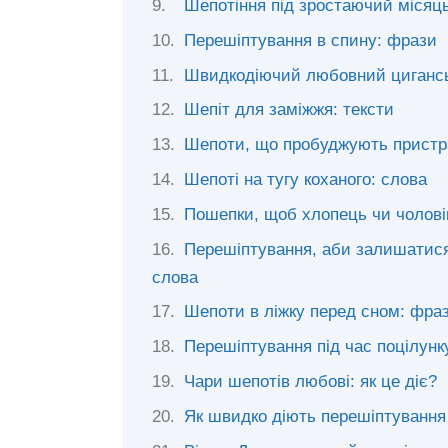
Шепотіння під зростаючий місяць
Перешіптування в спину: фрази
Швидкодіючий любовний циганськ
Шепіт для заміжжя: тексти
Шепоти, що пробуджують пристр
Шепоті на тугу коханого: слова
Пошепки, щоб хлопець чи чолові
Перешіптування, аби залишатис
слова
Шепоти в ліжку перед сном: фра
Перешіптування під час поцілунк
Чари шепотів любові: як це діє?
Як швидко діють перешіптування