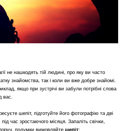
гії не нашкодять тій людині, про яку ви часто
атку знайомства, так і коли ви вже добре знайомі.
иклад, якщо при зустрічі ви забули потрібні слова
д вас.
ресуєте шепіт, підготуйте його фотографію та дві
 під час зростаючого місяця. Запаліть свічки,
й поруч, подумки вимовляйте
шепіт
: