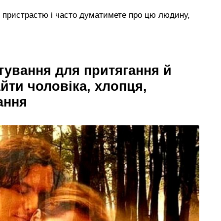
пристрастю і часто думатимете про цю людину,
тування для притягання й
айти чоловіка, хлопця,
ання