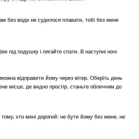
ам без води не судилося плавати, тобі без мене
фію під подушку і лягайте спати. В наступні ночі
 можна відправити йому через вітер. Оберіть день
щене місце, де видно простір, станьте обличчям до
х тому, хто мені дорогий: не бути йому без мене, не