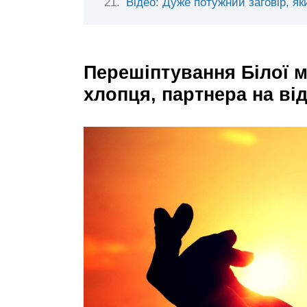
Відео: Дуже потужний заговір, я
Перешіптування Білої м
хлопця, партнера на від