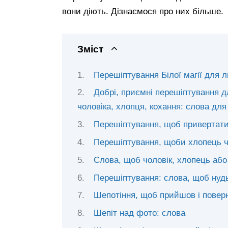
вони діють. Дізнаємося про них більше.
Зміст
Перешіптування Білої магії для л
Добрі, приємні перешіптування дл
чоловіка, хлопця, кохання: слова для
Перешіптування, щоб привертати 
Перешіптування, щоби хлопець чи
Слова, щоб чоловік, хлопець аб
Перешіптування: слова, щоб нудь
Шепотіння, щоб прийшов і повер
Шепіт над фото: слова