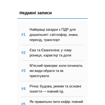
Недавні записи
Найкращі загадки з ПДР для
дошкільнят: світлофор, знаки,
перехід, транспорт
Єва та Євангеліна: у чому
різниця, характер та доля
М’ясний прикорм: коли починати,
які види обрати та як
приготувати
Річка: будова, режим та основні
поняття — повний гід
Як правильно пити кефір: повний