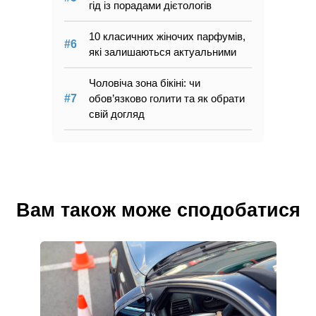
гід із порадами дієтологів
10 класичних жіночих парфумів,
які залишаються актуальними
Чоловіча зона бікіні: чи
обов’язково голити та як обрати
свій догляд
Вам також може сподобатися